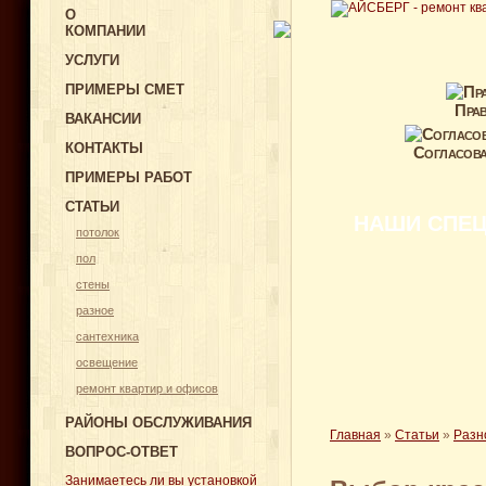
О
КОМПАНИИ
УСЛУГИ
ПРИМЕРЫ СМЕТ
Прав
ВАКАНСИИ
КОНТАКТЫ
Согласова
ПРИМЕРЫ РАБОТ
СТАТЬИ
НАШИ СПЕЦ
потолок
пол
стены
разное
сантехника
освещение
ремонт квартир и офисов
РАЙОНЫ ОБСЛУЖИВАНИЯ
Главная
»
Статьи
»
Разн
ВОПРОС-ОТВЕТ
Занимаетесь ли вы установкой