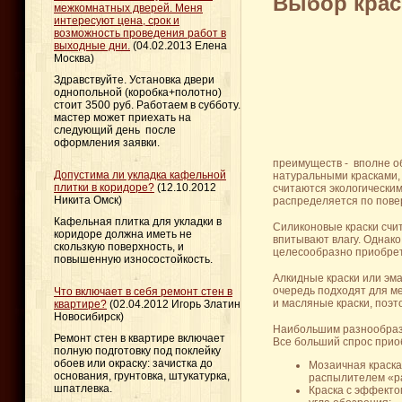
Выбор крас
межкомнатных дверей. Меня
интересуют цена, срок и
возможность проведения работ в
выходные дни.
(04.02.2013 Елена
Москва)
Здравствуйте. Установка двери
однопольной (коробка+полотно)
стоит 3500 руб. Работаем в субботу.
мастер может приехать на
следующий день после
оформления заявки.
преимуществ - вполне об
Допустима ли укладка кафельной
натуральными красками, 
плитки в коридоре?
(12.10.2012
считаются экологически
Никита Омск)
распределяется по пове
Кафельная плитка для укладки в
Силиконовые краски счи
коридоре должна иметь не
впитывают влагу. Однако 
скользкую поверхность, и
целесообразно приобрет
повышенную износостойкость.
Алкидные краски или эм
очередь подходят для м
Что включает в себя ремонт стен в
и масляные краски, поэт
квартире?
(02.04.2012 Игорь Златин
Новосибирск)
Наибольшим разнообрази
Ремонт стен в квартире включает
Все больший спрос прио
полную подготовку под поклейку
обоев или окраску: зачистка до
Мозаичная краска
основания, грунтовка, штукатурка,
распылителем «ра
шпатлевка.
Краска с эффекто