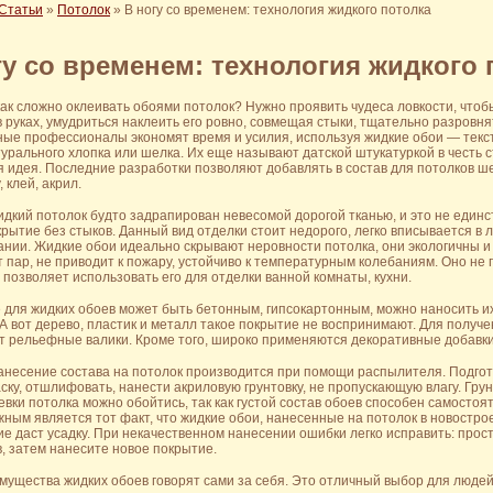
Статьи
»
Потолок
»
В ногу со временем: технология жидкого потолка
гу со временем: технология жидкого 
как сложно оклеивать обоями потолок? Нужно проявить чудеса ловкости, что
 руках, умудриться наклеить его ровно, совмещая стыки, тщательно разровня
ые профессионалы экономят время и усилия, используя жидкие обои — текс
урального хлопка или шелка. Их еще называют датской штукатуркой в честь с
я идея. Последние разработки позволяют добавлять в состав для потолков ш
 клей, акрил.
дкий потолок будто задрапирован невесомой дорогой тканью, и это не единс
рытие без стыков. Данный вид отделки стоит недорого, легко вписывается в
ании. Жидкие обои идеально скрывают неровности потолка, они экологичны и
 пар, не приводит к пожару, устойчиво к температурным колебаниям. Оно не
о позволяет использовать его для отделки ванной комнаты, кухни.
 для жидких обоев может быть бетонным, гипсокартонным, можно наносить и
. А вот дерево, пластик и металл такое покрытие не воспринимают. Для пол
т рельефные валики. Кроме того, широко применяются декоративные добавки
анесение состава на потолок производится при помощи распылителя. Подгото
ску, отшлифовать, нанести акриловую грунтовку, не пропускающую влагу. Гру
вки потолка можно обойтись, так как густой состав обоев способен самостоя
ым является тот факт, что жидкие обои, нанесенные на потолок в новострое
ие даст усадку. При некачественном нанесении ошибки легко исправить: про
, затем нанесите новое покрытие.
мущества жидких обоев говорят сами за себя. Это отличный выбор для людей,