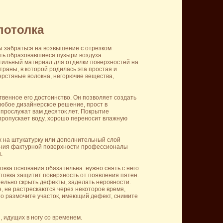
потолка
бы забраться на возвышение с отрезком
ть образовавшиеся пузыри воздуха...
тильный материал для отделки поверхностей на
траны, в которой родилась эта простая и
ерстяные волокна, негорючие вещества,
твенное его достоинство. Он позволяет создать
 любое дизайнерское решение, прост в
 прослужат вам десяток лет. Покрытие
 пропускает воду, хорошо переносит влажную
х на штукатурку или дополнительный слой
учения фактурной поверхности профессионалы
.
вка основания обязательна: нужно снять с него
нтовка защитит поверхность от появления пятен.
тельно скрыть дефекты, заделать неровности.
, не растрескаются через некоторое время,
сто размочите участок, имеющий дефект, снимите
 идущих в ногу со временем.