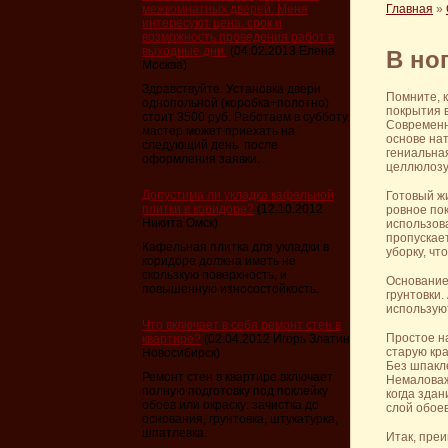
межкомнатных дверей. Меня
Главная
»
интересуют цена, срок и
возможность проведения работ в
выходные дни.
(04.02.2013 Елена
В но
Москва)
Здравствуйте. Установка двери
Помните, 
однопольной (коробка+полотно)
покрытия в
стоит 3500 руб. Работаем в субботу.
Современн
мастер может приехать на
основе нат
следующий день после
гениальна
оформления заявки.
целлюлозу,
Допустима ли укладка кафельной
Готовый жи
плитки в коридоре?
(12.10.2012
ровное пок
Никита Омск)
использов
пропускает
Кафельная плитка для укладки в
уборку, чт
коридоре должна иметь не
скользкую поверхность, и
Основание
повышенную износостойкость.
грунтовки
использую
Что включает в себя ремонт стен в
Простое н
квартире?
(02.04.2012 Игорь Златин
старую кра
Новосибирск)
Без шпакле
Ремонт стен в квартире включает
Немаловажн
полную подготовку под поклейку
когда здан
обоев или окраску: зачистка до
слой обоев
основания, грунтовка, штукатурка,
шпатлевка.
Итак, преи