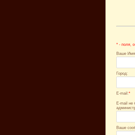
* - поля,
Ваше Имя
Город:
E-mail:
*
E-mail не
администр
Ваше соо