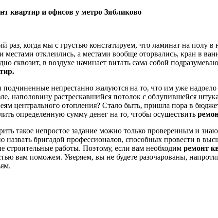
нт квартир и офисов у метро Зябликово
ий раз, когда мы с грустью констатируем, что ламинат на полу в
ои местами отклеились, а местами вообще оторвались, кран в ван
дно сквозит, в воздухе начинает витать сама собой подразумев
тир.
 подчиненные непрестанно жалуются на то, что им уже надоело
зле, наполовину растрескавшийся потолок с облупившейся штук
реям центрального отопления? Стало быть, пришла пора в бюдж
лить определенную сумму денег на то, чтобы осуществить
ремон
рить такое непростое задание можно только проверенным и зн
о назвать бригадой профессионалов, способных провести в высш
е строительные работы. Поэтому, если вам необходим
ремонт к
стью вам поможем. Уверяем, вы не будете разочарованы, напроти
ьям.