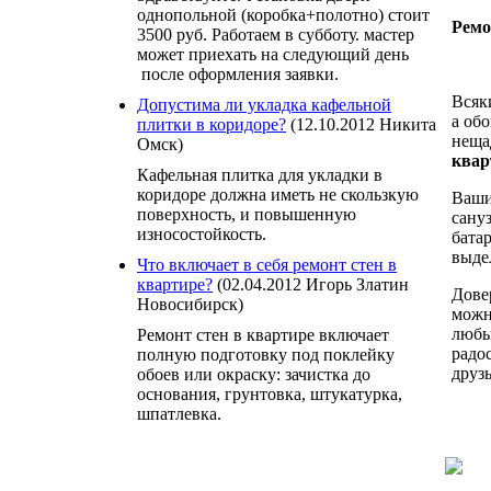
однопольной (коробка+полотно) стоит
Ремо
3500 руб. Работаем в субботу. мастер
может приехать на следующий день
после оформления заявки.
Всяк
Допустима ли укладка кафельной
а об
плитки в коридоре?
(12.10.2012 Никита
неща
Омск)
квар
Кафельная плитка для укладки в
коридоре должна иметь не скользкую
Ваши
поверхность, и повышенную
сану
износостойкость.
бата
выде
Что включает в себя ремонт стен в
квартире?
(02.04.2012 Игорь Златин
Дове
Новосибирск)
можн
любы
Ремонт стен в квартире включает
радо
полную подготовку под поклейку
друз
обоев или окраску: зачистка до
основания, грунтовка, штукатурка,
шпатлевка.