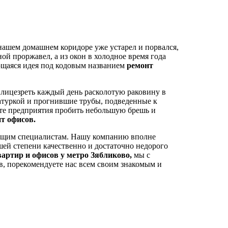
 нашем домашнем коридоре уже устарел и порвался,
ной проржавел, а из окон в холодное время года
ающаяся идея под кодовым названием
ремонт
 лицезреть каждый день расколотую раковину в
атуркой и прогнившие трубы, подведенные к
ете предприятия пробить небольшую брешь и
т офисов.
ающим специалистам. Нашу компанию вполне
ей степени качественно и достаточно недорого
вартир и офисов у метро Зябликово,
мы с
в, порекомендуете нас всем своим знакомым и