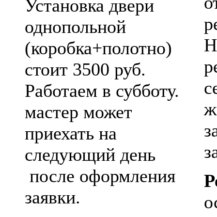
о
Установка двери
р
однопольной
Н
(коробка+полотно)
р
стоит 3500 руб.
с
Работаем в субботу.
ж
мастер может
з
приехать на
з
следующий день
после оформления
Р
заявки.
о