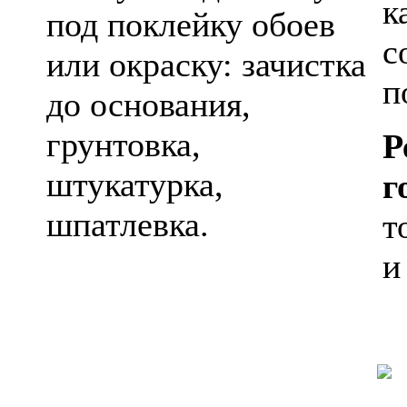
к
под поклейку обоев
с
или окраску: зачистка
п
до основания,
грунтовка,
Р
штукатурка,
г
шпатлевка.
т
и