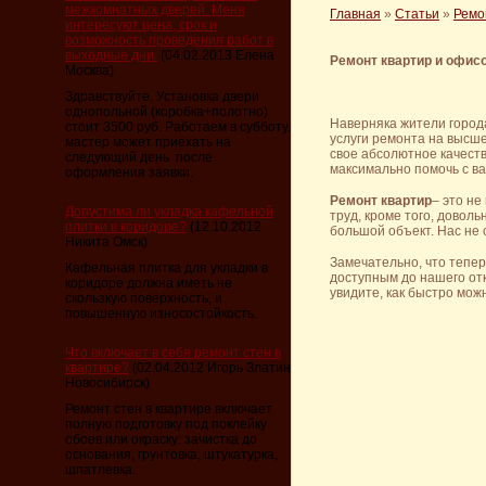
межкомнатных дверей. Меня
Главная
»
Статьи
»
Ремо
интересуют цена, срок и
возможность проведения работ в
выходные дни.
(04.02.2013 Елена
Ремонт квартир и офисо
Москва)
Здравствуйте. Установка двери
однопольной (коробка+полотно)
Наверняка жители города
стоит 3500 руб. Работаем в субботу.
услуги ремонта на высш
мастер может приехать на
свое абсолютное качеств
следующий день после
максимально помочь с ва
оформления заявки.
Ремонт квартир
– это не
Допустима ли укладка кафельной
труд, кроме того, довол
плитки в коридоре?
(12.10.2012
большой объект. Нас не
Никита Омск)
Замечательно, что тепер
Кафельная плитка для укладки в
доступным до нашего от
коридоре должна иметь не
увидите, как быстро мож
скользкую поверхность, и
повышенную износостойкость.
Что включает в себя ремонт стен в
квартире?
(02.04.2012 Игорь Златин
Новосибирск)
Ремонт стен в квартире включает
полную подготовку под поклейку
обоев или окраску: зачистка до
основания, грунтовка, штукатурка,
шпатлевка.