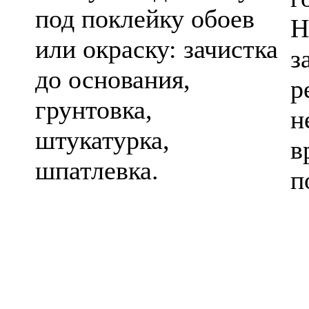
под поклейку обоев
Н
или окраску: зачистка
з
до основания,
р
грунтовка,
н
штукатурка,
в
шпатлевка.
п