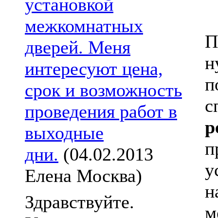
установкой
межкомнатных
П
дверей. Меня
н
интересуют цена,
п
срок и возможность
с
проведения работ в
р
выходные
п
дни.
(04.02.2013
у
Елена Москва)
н
Здравствуйте.
м