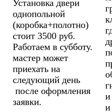
Установка двери
г
однопольной
к
(коробка+полотно)
г
стоит 3500 руб.
д
Работаем в субботу.
п
мастер может
п
приехать на
о
следующий день
г
после оформления
и
заявки.
и